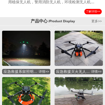
用植保无人机，警用消防无人机，环境检测无人机，
国土测绘无人机，运输无人机，应急救援无人机，物
了解详情>>
流配送无人机，军用特种无人机等多种应用机型。公
司自成立以来以其独特的设计方案，严格的检验标准
产品中心
/Product Display
更多>>
获得国内外客户的一致好评。
应急救援系留照明…
详情>>
应急救援灭火无人…
详情>>