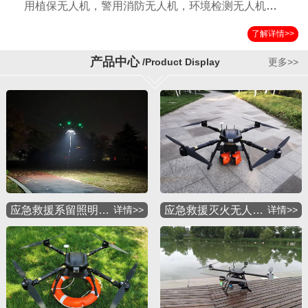
用植保无人机，警用消防无人机，环境检测无人机，
国土测绘无人机，运输无人机，应急救援无人机，物
了解详情>>
流配送无人机，军用特种无人机等多种应用机型。公
司自成立以来以其独特的设计方案，严格的检验标准
产品中心
/Product Display
更多>>
获得国内外客户的一致好评。
应急救援系留照明…
详情>>
应急救援灭火无人…
详情>>