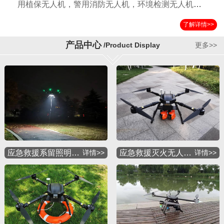
用植保无人机，警用消防无人机，环境检测无人机，
国土测绘无人机，运输无人机，应急救援无人机，物
了解详情>>
流配送无人机，军用特种无人机等多种应用机型。公
司自成立以来以其独特的设计方案，严格的检验标准
产品中心
/Product Display
更多>>
获得国内外客户的一致好评。
应急救援系留照明…
详情>>
应急救援灭火无人…
详情>>