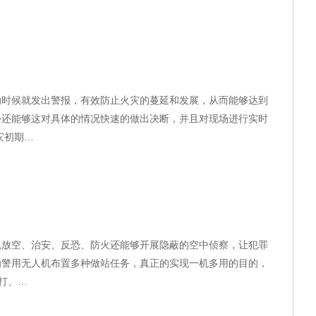
的时候就发出警报，有效防止火灾的蔓延和发展，从而能够达到
外还能够这对具体的情况快速的做出决断，并且对现场进行实时
灾初期…
急放空、治安、反恐、防火还能够开展隐蔽的空中侦察，让犯罪
助警用无人机布置多种做站任务，真正的实现一机多用的目的，
打、…