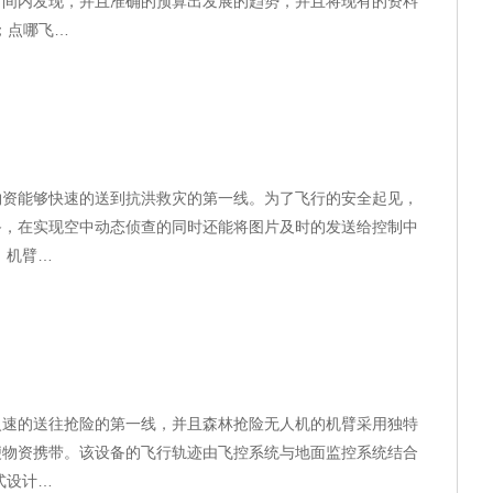
时间内发现，并且准确的预算出发展的趋势，并且将现有的资料
；点哪飞…
物资能够快速的送到抗洪救灾的第一线。为了飞行的安全起见，
备，在实现空中动态侦查的同时还能将图片及时的发送给控制中
 机臂…
火速的送往抢险的第一线，并且森林抢险无人机的机臂采用独特
便物资携带。该设备的飞行轨迹由飞控系统与地面监控系统结合
式设计…