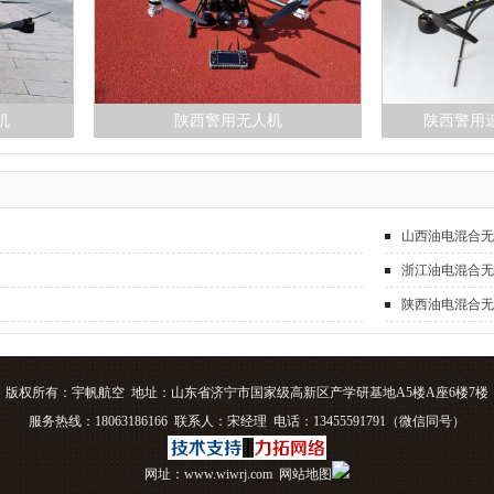
机
陕西警用无人机
陕西警用
山西油电混合
浙江油电混合
陕西油电混合
版权所有：宇帆航空 地址：山东省济宁市国家级高新区产学研基地A5楼A座6楼7楼
服务热线：18063186166 联系人：宋经理 电话：13455591791（微信同号）
网址：www.wiwrj.com
网站地图