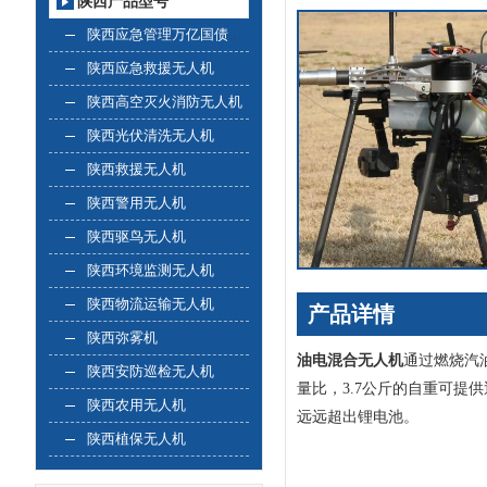
陕西产品型号
陕西应急管理万亿国债无人机
陕西应急救援无人机
陕西高空灭火消防无人机
陕西光伏清洗无人机
陕西救援无人机
陕西警用无人机
陕西驱鸟无人机
陕西环境监测无人机
陕西物流运输无人机
产品详情
陕西弥雾机
油电混合无人机
通过燃烧汽
陕西安防巡检无人机
量比，3.7公斤的自重可提
陕西农用无人机
远远超出锂电池。
陕西植保无人机