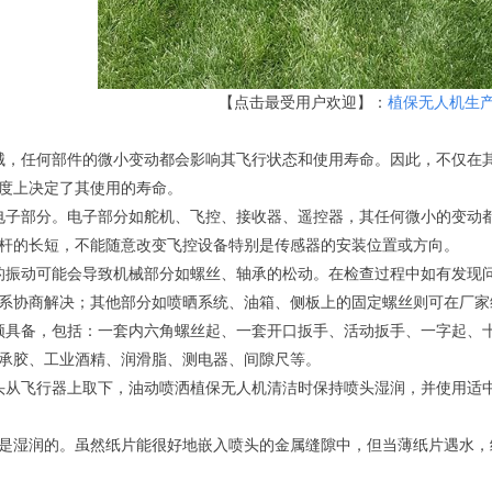
【点击最受用户欢迎】：
植保无人机生
械，任何部件的微小变动都会影响其飞行状态和使用寿命。因此，不仅在
度上决定了其使用的寿命。
电子部分。电子部分如舵机、飞控、接收器、遥控器，其任何微小的变动
杆的长短，不能随意改变飞控设备特别是传感器的安装位置或方向。
的振动可能会导致机械部分如螺丝、轴承的松动。在检查过程中如有发现
系协商解决；其他部分如喷晒系统、油箱、侧板上的固定螺丝则可在厂家
须具备，包括：一套内六角螺丝起、一套开口扳手、活动扳手、一字起、
承胶、工业酒精、润滑脂、测电器、间隙尺等。
头从飞行器上取下，油动喷洒植保无人机清洁时保持喷头湿润，并使用适
是湿润的。虽然纸片能很好地嵌入喷头的金属缝隙中，但当薄纸片遇水，