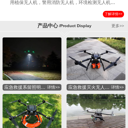
用植保无人机，警用消防无人机，环境检测无人机，
国土测绘无人机，运输无人机，应急救援无人机，物
了解详情>>
流配送无人机，军用特种无人机等多种应用机型。公
司自成立以来以其独特的设计方案，严格的检验标准
产品中心
/Product Display
更多>>
获得国内外客户的一致好评。
应急救援系留照明…
详情>>
应急救援灭火无人…
详情>>