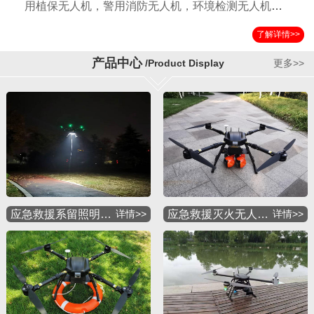
用植保无人机，警用消防无人机，环境检测无人机，
国土测绘无人机，运输无人机，应急救援无人机，物
了解详情>>
流配送无人机，军用特种无人机等多种应用机型。公
司自成立以来以其独特的设计方案，严格的检验标准
产品中心
/Product Display
更多>>
获得国内外客户的一致好评。
应急救援系留照明…
详情>>
应急救援灭火无人…
详情>>