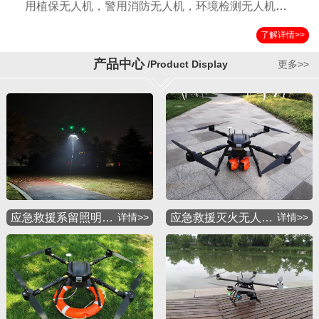
用植保无人机，警用消防无人机，环境检测无人机，
国土测绘无人机，运输无人机，应急救援无人机，物
了解详情>>
流配送无人机，军用特种无人机等多种应用机型。公
司自成立以来以其独特的设计方案，严格的检验标准
产品中心
/Product Display
更多>>
获得国内外客户的一致好评。
应急救援系留照明…
详情>>
应急救援灭火无人…
详情>>