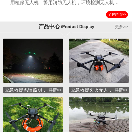
用植保无人机，警用消防无人机，环境检测无人机，
国土测绘无人机，运输无人机，应急救援无人机，物
了解详情>>
流配送无人机，军用特种无人机等多种应用机型。公
司自成立以来以其独特的设计方案，严格的检验标准
产品中心
/Product Display
更多>>
获得国内外客户的一致好评。
应急救援系留照明…
详情>>
应急救援灭火无人…
详情>>