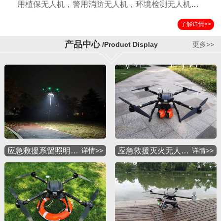
用植保无人机，警用消防无人机，环境检测无人机，
国土测绘无人机，运输无人机，应急救援无人机，物
了解详情>>
流配送无人机，军用特种无人机等多种应用机型。公
司自成立以来以其独特的设计方案，严格的检验标准
产品中心
/Product Display
更多>>
获得国内外客户的一致好评。
应急救援系留照明…
详情>>
应急救援灭火无人…
详情>>